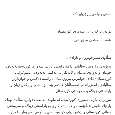
ده‌قی په‌یامی پیرۆزباییه‌كه‌:
بۆ بەڕێز له‌ پارتی سه‌وزی كوردستان
بابەت / په‌یامی پیرۆزبایی
سڵاوی سەرخۆبوون ‌و ئازادی ...
بەبۆنەی(12)ه‌مین ساڵیادی دامەزراندنی (پارتی سه‌وزی كوردستان) بەناوی
خۆمان ‌و تەواوی ئەندام ‌و لایەنگرانی یه‌كێتی نه‌ته‌وه‌یی دیموكراتی
كوردستانYNDK، جوانترین پیرۆزباییتان ئاڕاستە دەكەین‌ و خوازیارین
ساڵیادی دامەزراندنی ئەمساڵتان هاندەر بێت بۆ ئاشتی و پێكه‌وه‌ژیان و
پاراستنی ژینگه‌ و سروشتی كوردستان.
بەڕێزان: پارتی سه‌وزی كوردستان له‌ ماوه‌ی ته‌مه‌نی دوانزه‌ ساڵه‌ی وه‌ك
پارتێك خاوه‌ن هه‌ڵوێست‌ و هه‌میشه‌ كاری بۆ پاراستنی ژینگه‌ و سروشتی
جوانی كوردستان و پێكه‌وه‌ژیان كردووه‌، جێ په‌نجه‌ی له‌م بواره‌دا دیاره‌،