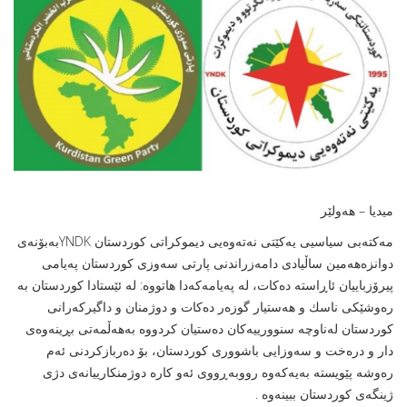
میدیا – هەولێر
مه‌كته‌بی سیاسیی یەکێتى نەتەوەیى دیموکراتى کوردستان YNDKبەبۆنەى
دوانزه‌هه‌مين ساڵیادى دامەزراندنی پارتی سه‌وزی كوردستان په‌یامی
پیرۆزباییان ئاڕاسته‌ ده‌كات، له‌ په‌یامه‌كه‌دا هاتووه‌:‌ له‌ ئێستادا كوردستان به‌
ره‌وشێكی ناسك و هه‌ستیار گوزه‌ر ده‌كات‌ و دوژمنان و داگيركه‌رانى
كوردستان له‌ناوچه‌ سنوورييه‌كان ده‌ستيان كردووه‌ به‌هه‌ڵمه‌تى بڕينه‌وه‌ى
دار و دره‌خت و سه‌وزايى باشوورى كوردستان، بۆ ده‌ربازكردنی ئه‌م
ره‌وشه‌ پێویسته‌ به‌يه‌كه‌وه‌ رووبه‌ڕووى ئه‌و كاره‌ دوژمنكارييانه‌ى دژى
ژينگه‌ى كوردستان ببينه‌وه‌ .