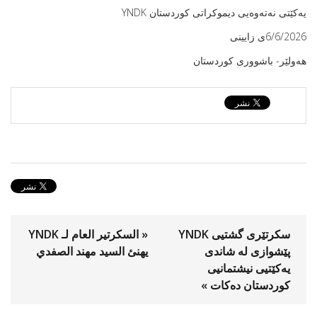
یەكێتی نەتەوەیی دیموكراتی كوردستان YNDK
6/6/2026ى زایینی
هه‌ولێر- باشووری كوردستان
سكرتێری گشتیی YNDK
« السكرتیر العام لـ YNDK
پێشوازى لە شاندى
يهنئ السید مهند الصفدي
یەکێتیى نیشتمانیى
کوردستان دەكات »