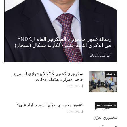
رسالة غفور مخموري السكرتير العام لYNDK
في الذكرى الثانية عشرة لكارثة شنكال (سنجار)
آب 03, 2026
سكرتێری گشتیی YNDK پێشوازى لە بەڕێز
کوردستان
حاجی هەژار نانەکەلی دەکات
آب 02, 2026
*غفور مخموري يعزّي السید د. آزاد علي*
رۆژهەڵاتی ناوەراست
آب 05, 2026