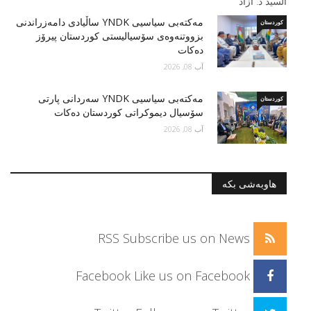
مه‌كته‌بی سیاسیی YNDK ساڵیادی دامەزراندنی
کوردستان
بزووتنه‌وه‌ى سۆسياليستى كوردستان پیرۆز
دەكات
آب 08, 2026
مه‌كته‌بی سیاسیی YNDK سه‌ردانى پارتى
کوردستان
سۆسيال ديموكراتى كوردستان دەكات
آب 08, 2026
هاوبەشی بکە
RSS
Subscribe us on News
Facebook
Like us on Facebook