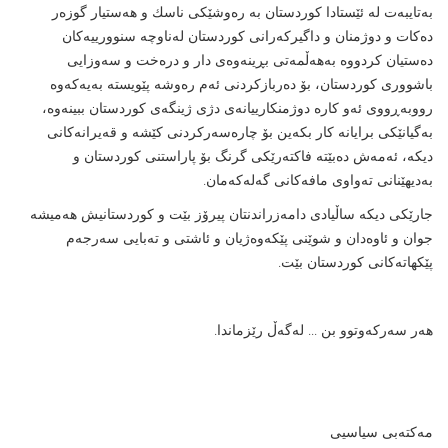
به‌تایبه‌ت له‌ ئێستادا كوردستان به‌ ره‌وشێكی ناسك و هه‌ستیار گوزه‌ر
ده‌كات‌ و دوژمنان و داگيركه‌رانى كوردستان له‌ناوچه‌ سنوورييه‌كان
ده‌ستيان كردووه‌ به‌هه‌ڵمه‌تى بڕينه‌وه‌ى دار و دره‌خت و سه‌وزايى
باشوورى كوردستان، بۆ ده‌ربازكردنی ئه‌م ره‌وشه‌ پێویسته‌ به‌يه‌كه‌وه‌
رووبه‌ڕووى ئه‌و كاره‌ دوژمنكارييانه‌ى دژى ژينگه‌ى كوردستان ببينه‌وه‌،
به‌گیانێكی برایانه‌ كار بكه‌ین بۆ چارەسەركردنی كێشە و قەیرانەكانى
ديكه‌، ئه‌مه‌ش ده‌بێته‌ فاكته‌رێكی گرنگ بۆ پاراستنى كوردستان و
بەدیهێنانی تەواوی مافەكانی گەلەكەمان.
جارێكی دیكە ساڵیادی دامەزراندنتان پیرۆز بێت و كوردستانیش هەمیشە
جوان و ئاوەدان و شوێنی پێكەوەژیان و ئاشتی و تەبایی سەرجەم
پێكهاتەكانی كوردستان بێت.
هەر سەركەوتوو بن ... لەگەڵ رێزماندا.
مەكتەبی سیاسیی