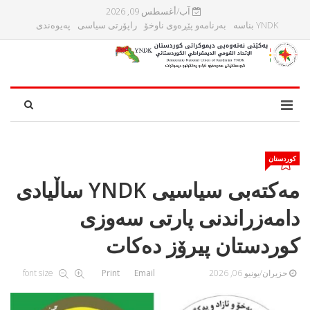
آب/أغسطس 09, 2026
YNDK بناسه‌
بەرنامەو پێڕەوی ناوخۆ
راپۆرتی سیاسی
پەیوەندی
کوردستان
مه‌كته‌بی سیاسیی YNDK ساڵیادی
دامەزراندنی پارتی سه‌وزی
كوردستان پیرۆز دەكات
حزيران/يونيو 06, 2026
Email
Print
font size