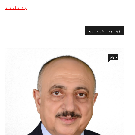
back to top
زۆرترین خوێنراوە
جیهان