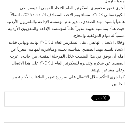
ميديا - أربيل:
أجرى غفور مخموري السكرتیر العام للاتحاد القومي الديمقراطي
الكوردستاني YNDK، مساء يوم الأحد، المصادف 24 / 5 / 2026، اتصالاً
هاتفياً بالسيد مهند الصفدي، مدیر عام مؤسسة الإذاعة والتلفزيون الأردنية
حيث هنأه بمناسبة تعیینه مدیراً عاماً لمؤسسة الإذاعة والتلفزيون الأردنية ،
متمنياً له دوام الموفقية والنجاح.
وخلال الاتصال الهاتفي، نقل السكرتیر العام لـ YNDK تهانيه وتهاني قيادة
الاتحاد للسيد مهند الصفدي بمناسبة تعیینه ومباشرته لمهامه، معرباً عن
أمله أن يوفق في هذا المنصب خلال المرحلة المقبلة. من جانبه، أعرب
الصفدي عن شكره وتقديره للسكرتیر العام لـ YNDK على هذا الاتصال
وعلى مشاعر التهنئة.
كما جرى التأكيد خلال الاتصال على ضرورة تعزيز العلاقات الأخوية بين
الجانبين.