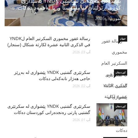
شاندێكی مه‌كته‌بی سیاسیی YNDK به‌شداری
كۆڕى ڕێزلێنان له‌ مامۆستا وريا ئه‌حمه‌د ده‌كات
تموز 30, 2026
رسالة غفور مخموري السكرتير العام لYNDK
جیهان
في الذكرى الثانية عشرة لكارثة شنكال (سنجار)
آب 03, 2026
سكرتێری گشتیی YNDK پێشوازى لە بەڕێز
کوردستان
حاجی هەژار نانەکەلی دەکات
آب 02, 2026
سكرتێری گشتیی YNDK پێشوازی لە سکرتێرى
کوردستان
گشتیى پارتى رەنجدەرانى کوردستان دەكات
آب 01, 2026