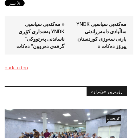
مه‌كته‌بی سیاسیی YNDK
« مه‌كته‌بى سياسيى
ساڵیادی دامەزراندنی
YNDK به‌شداری كۆڕى
پارتی سه‌وزی كوردستان
ناساندنى په‌رتووكى"
پیرۆز دەكات »
گرفه‌ى ده‌روون" ده‌كات
back to top
زۆرترین خوێنراوە
کوردستان