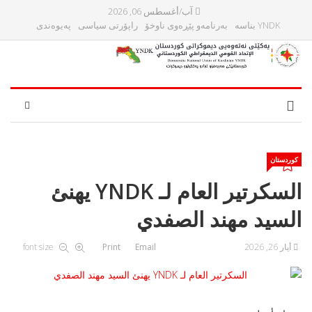
آب/أغسطس 06, 2026
YNDK بناسه‌
بەرنامەو پێڕەوی ناوخۆ
راپۆرتی سیاسی
پەیوەندی
کوردستان
السكرتیر العام لـ YNDK يهنئ
السید مهند الصفدي
أيار 26, 2026
Email
Print
font size