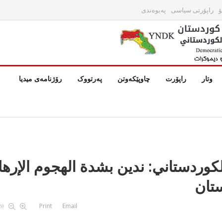
ۆ
راپۆرتی سیاسی
پەیوەندی
وتار
راپۆرت
چاوپێکەوتن
پەرتووک
رۆژنامەی میدیا
لكوردستاني: ندين بشدة الهجوم الإرها
تان
ze
Print
Email