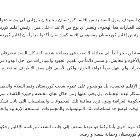
٢٨/٣/٢٠٢٦، هجوم إرهابي وجبان استهدف منزل السيد رئيس إقليم كوردستان نيجيرفان بارزاني في مدينة د
ومي الديمقراطي الكوردستاني YNDK نُدين وبأشد العبارات هذا الهجوم، ونعتبر أي نوع من الاعتداء على منزل رئيس إقليم ك
يد رئيس إقليم كوردستان ومسؤولي إقليم كوردستان أكدوا مراراً بأن إقليم كورد
سة لن ينجر أبداً إلى معادلة لا تصب في مصلحة شعبه، لقد كان السيد نيجيرفان 
والأخوة والتعايش، واستمر دائماً في تقديم الجهود والمبادرات من أجل الهدوء في
لجيرانه ولم ينتهك يوماً قواعد الجوار، ولكن للأسف فإن بعض الأطراف لم تحترم 
 الإقليم فحسب، بل هو هجوم على عموم شعب كوردستان وقيم السلام والديمق
لاستنكار لهذه الهجمات، بل يجب عليها ومن خلال لجان مختصة وخبيرة الكشف سري
لحكومة العراقية ودون تردد معاقبة تلك المجموعات والميليشيات التي باتت تشكل 
الوقت لوضع حد لنشاطات تلك الميليشيات والمجموعات المسلحة الإرهابية والخ
 الاتحاد القومي الديمقراطي الكوردستاني YNDK، نؤكد مرة أخرى بأننا وكما هو عهدنا سنقف إلى جانب الشعب ورئاسة الإقليم 
م كوردستان وحماية شعبه وأرضه.