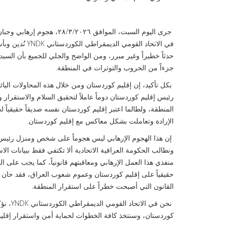
جرى اليوم السبت، الموافق 
في الاتحاد الق
حدثاً خطيراً وغير مبرر، ومن الواضح والجلي للجميع بأن الس
جزءاً من الحروب والتوترات في المنطقة.
بكل تأكيد، إن إقليم كوردستان ومن خلال هذه المحاولات اليائ
رئيس إقليم كوردستان دوماً عاملاً لتحقيق السلام والاستقرار 
المنطقة، ولطالما اعتبر إقليم كوردستان نفسه صديقاً حقيقياً 
الإرادة وتعاملت بشكل معاكس مع إقليم كوردستان.
إن هذا الهجوم الإرهابي ليس هجوماً على شخص ومنزل رئيس
ونطالب الحكومة العراقية الاتحادية ألا تكتفي فقط ببيانات ا
منفذي هذا العمل الإرهابي ومعاقبتهم قانونياً، كما يجب على ا
حقيقياً على إقليم كوردستان وعموم شعوب العراق، فقد حان 
القانون التي أصبحت خطراً على استقرار المنطقة.
نحن في
كوردستان، وسنتخذ كافة الخطوات لحماية أمن واستقرار إقلي