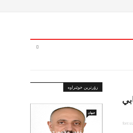
زۆرترین خوێنراوە
بي
جیهان
font si
رسالة غفور مخموري