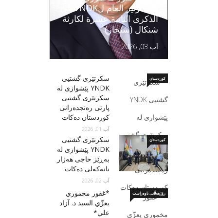
السكرتير العام لYNDK في
الذكرى الثانية عشرة لكارثة
شنكال (سنجار)
آب 03, 2026
سكرتێری گشتیی
کوردستان
YNDK پێشوازی لە
سکرتێرى گشتیى
پارتى رەنجدەرانى
کوردستان دەكات
آب 01, 2026
سكرتێری گشتیی
کوردستان
YNDK پێشوازى لە
بەڕێز حاجی هەژار
نانەکەلی دەکات
آب 02, 2026
*غفور مخموري
رۆژهەڵاتی ناوەراست
يعزّي السید د. آزاد
علي*