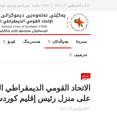
آب/أغسطس 07, 2026
YNDK بناسه‌
بەرنامەو پێڕەوی ناوخ
سەرەتا
هەواڵەکان
هەمەڕەنگ
ڤیدیۆ
ئەرشیف
عێراق
الاتحاد القومي الديمقراطي ا
على منزل رئيس إقليم كوردس
آذار/مارس 28, 2026