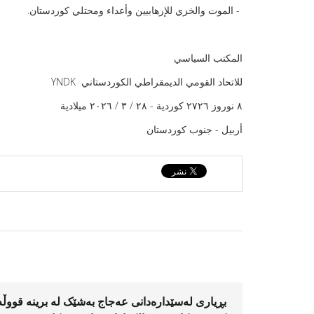
- الموت والخزي للإرهابيين وأعداء ومحتلي كوردستان.
المكتب السياسي
للاتحاد القومي الديمقراطي الكوردستاني YNDK
٨ نوروز ٢٧٢٦ كوردية - ٢٨ / ٣ / ٢٠٢٦ ميلادية
أربيل - جنوب كوردستان
بڕیاری له‌سێداره‌دانی عه‌جاج بەشێک لە برینە قووڵ