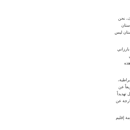
هوك، نحن
وردستان
ستان ليس
بارزاني
هذه
راطية،
عاً عن
تهديداً
ارجة عن
وحكومة إقليم