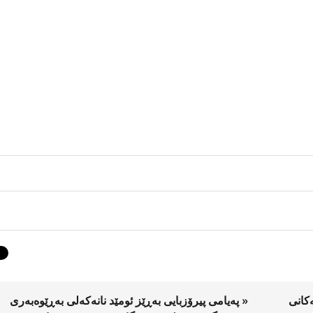
ەکانی
« پەیامی پیرۆزبایی به‌ڕێز ئومێد نانەکەلی بەڕێوەبەری