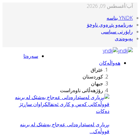
آب/أغسطس 09, 2026
YNDK بناسه‌
بەرنامەو پێڕەوی ناوخۆ
راپۆرتی سیاسی
پەیوەندی
سەرەتا
هەواڵەکان
عێراق
کوردستان
جیهان
رۆژهەڵاتی ناوەراست
بڕیاری له‌سێداره‌دانی عه‌جاج بەشێک لە برینە
قووڵەک…