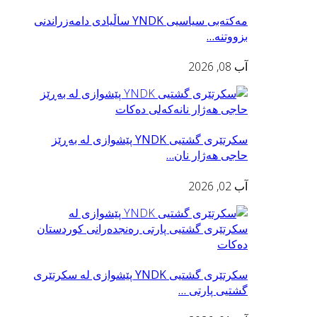
مه‌كته‌بی سیاسیی YNDK ساڵیادی دامەزراندنی
بزووتنه‌…
آب 08, 2026
سكرتێری گشتیی YNDK پێشوازى لە بەڕێز
حاجی هەژار نان…
آب 02, 2026
سكرتێری گشتیی YNDK پێشوازی لە سکرتێرى
گشتیى پارتى …