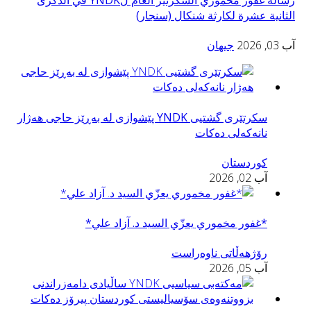
رسالة غفور مخموري السكرتير العام لYNDK في الذكرى
الثانية عشرة لكارثة شنكال (سنجار)
آب 03, 2026
جیهان
سكرتێری گشتیی YNDK پێشوازى لە بەڕێز حاجی هەژار
نانەکەلی دەکات
کوردستان
آب 02, 2026
*غفور مخموري يعزّي السید د. آزاد علي*
رۆژهەڵاتی ناوەراست
آب 05, 2026