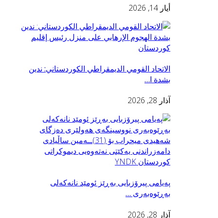
أيار 14, 2026
الاتحاد القومي الديمقراطي الكوردستاني: ندين
بشدة ا…
آذار 28, 2026
پەیامی پیرۆزبایی به‌ڕێز ئومێد نانەکەلی
بەڕێوەبەری …
آذار 28, 2026