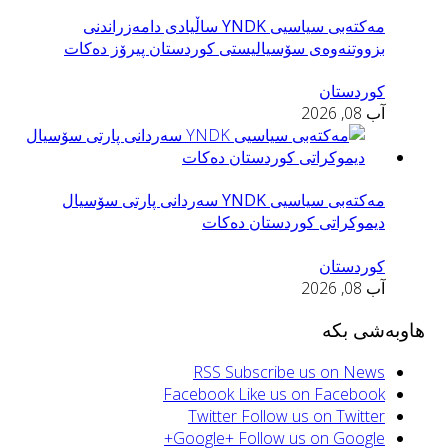
مه‌كته‌بی سیاسیی YNDK ساڵیادی دامەزراندنی
بزووتنه‌وه‌ى سۆسياليستى كوردستان پیرۆز دەكات
کوردستان
آب 08, 2026
مه‌كته‌بی سیاسیی YNDK سه‌ردانى پارتى سۆسيال
ديموكراتى كوردستان دەكات
کوردستان
آب 08, 2026
هاوبەشی بکە
RSS
Subscribe us on News
Facebook
Like us on Facebook
Twitter
Follow us on Twitter
Google+
Follow us on Google+