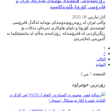
ڕۆژنامەیەكی فینلەندی نهێنیەك لەبارەی ئێران و
ڤایرۆسی كۆرۆنا بڵاودەكاتەوە
آذار/مارس 06, 2020
وڵاتی ئێران لە ڕوبەڕوبونەوەیەكی توندایە لەگەڵ ڤایرۆسی
كوشندەی كۆرۆنا و داوای هاوكاری دەرەكی دەكات بۆ
ڕێگریكردنی لە ڤایرۆسەكە. ڕۆژنامەی یەڵای لە مانشێتێكیدا بە
گەورەیی لەلاپەرەی…
1
2
التالي
النهاية
الصفحة 1 من 2
زۆرترین خوێنراوە