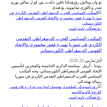
بۆ وان وەلاتێن رۆژهەلاتا ناڤین دکەت، یێن کو ل سالێن بوری
شەر و ئالۆزی تێدابوویە، بۆ هندێ…
رۆژهەڵاتی ناوەراست
المكتب السياسي للحزب الديمقراطي التقدمي
الكردي في سوريا يهنىء غفور مخموري والإتحاد
القومي الديمقراطي الكوردستاني
آذار/مارس 22, 2020
ميديا – أربيل : بمناسبة الذكرى الخامسة والعشرين لتأسيس
الإتحاد القومي الديمقراطي الكوردستاني، وجه المكتب
السياسي للحزب الديمقراطي التقدمي الكردي في سوريا
رسالة تهنئة الى…
رۆژهەڵاتی ناوەراست