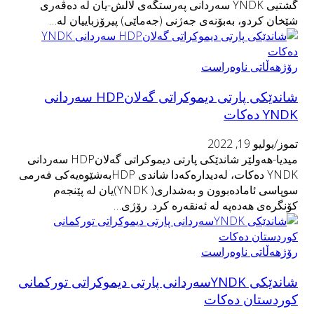
گشتیی YNDK سەردانی پەرستگەى لالش-یان لە دەڤەرى
شێخان كردو، بەبۆنەى جەژنى (جەماێى) پیرۆزباییان لە…
رۆژهەڵاتی ناوەراست
شاندێكی پارتى دیموکراتى گەلانHDP سه‌ردانی
YNDK دەكات
تموز/يوليو 19, 2022
میدیا-هه‌ولێر شاندێكی پارتى دیموکراتى گەلانHDP‌ سه‌ردانی
YNDK دەكات، لەدیدارەكەدا شاندی HDPبه‌شێوه‌یه‌كی فه‌رمی
سوپاسی ئاماده‌بوون و به‌شداری( YNDK)یان له‌ پێنجه‌م
كۆنگره‌ی هه‌ده‌په‌ له‌ ئه‌نقه‌ره‌ كرد. رۆژی…
رۆژهەڵاتی ناوەراست
شاندێكی YNDKسەردانی پارتی دیموكراتی توركمانی
كوردستان دەكات