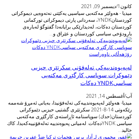
كانون1/ديسمبر 09, 2021
میدیا - هەولێر مەكتەبی سیاسیی یەكێتی نەتەوەیی دیموكراتی
كوردستانYNDK، سه‌ردانی پارتی دیموكراتی توركمانی
كوردستان ده‌كات، له‌دیدارێكی برایانه‌دا گفتوگۆ له‌باره‌ی
بارودۆخی سیاسی كوردستان و عێراق و…
رۆژهەڵاتی ناوەراست
له‌په‌یوه‌ندییه‌كی ته‌له‌فۆنی سكرتێری حیزبی
دێموكرات سوپاسی كارگێڕی مه‌كته‌بی
سیاسیYNDK ده‌كات
آب/أغسطس 14, 2021
میدیا- هه‌ولێر له‌په‌یوه‌ندییه‌كی ته‌له‌فۆنیدا، به‌یانی ئه‌مڕۆ شه‌ممه
رێكه‌وتی‌ 14-8-2021 سكرتێری گشتیی حیزبی دێموكراتی
كوردستان(حدك) سوپاسنامه‌ ئاڕاسته‌ی كارگێڕی مه‌كته‌بی
سیاسی YNDKده‌كات. له‌میانی په‌یوه‌ندییه‌ ته‌له‌فۆنییه‌كه‌یدا، كاك
خالید…