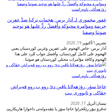
رۆژهەڵاتی ناوەراست
غفور مخموري لـ آدار برس: هجمات تركيا ضدَّ عفرين
جريمة ومؤامرة محبوكة وأفضلُ ردٍّ عليها هو توحيد
صوتنا وصفنا
تشرين1/أكتوير 19, 2020
آدار برس- خاص الهجوم على عفرين وغربي كوردستان يعني
الهجوم على كامل كوردستان، وأفضل جواب للرد على هذا
الهجوم وكافة مؤامرات محتلي كوردستان هو صوتنا…
رۆژهەڵاتی ناوەراست
خاچا سۆر: رۆژهەلاتا ناڤین دێ روو ب روو قەیرانێن
جڤاکی و ئابووری بیت
نيسان/أبريل 17, 2020
ئەڤرۆ نیۆز:رێکخراوا خاچا سۆر یا نێڤدەولەتی داخوازا هاریکاریێ