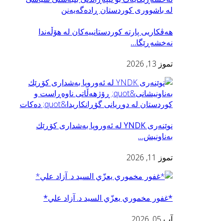
هەڤکاریی پارتە کوردستانییەکان لە هۆڵەندا
نەخشەڕێگا…
تموز 13, 2026
نوێنه‌ری YNDK له ئه‌وروپا به‌شداری كۆڕێك
به‌ناونيش…
تموز 11, 2026
*غفور مخموري يعزّي السید د. آزاد علي*
آب 05, 2026