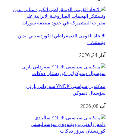
الاتحاد القومى الديمقراطي الكوردستاني: ندين
ونستنك…
آذار 24, 2026
مه‌كته‌بی سیاسیی YNDK سه‌ردانى پارتى
سۆسيال ديموكر…
آب 08, 2026