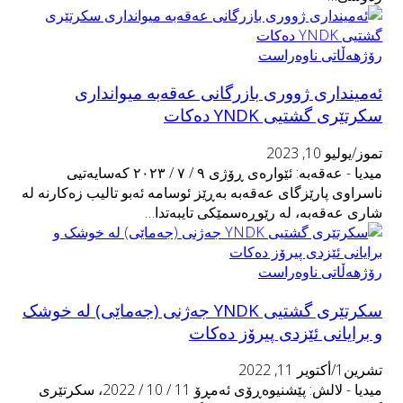
رۆژهەڵاتی ناوەراست
ئەمیندارى ژوورى بازرگانى عەقەبە میواندارى
سکرتێرى گشتیى YNDK دەکات
تموز/يوليو 10, 2023
میدیا - عەقەبە: ئێوارەى ڕۆژى ٩ / ٧ / ٢٠٢٣ کەسایەتیى
ناسراوى پارێزگاى عەقەبە بەڕێز ئوسامە ئەبو تالیب زەکارنە لە
شارى عەقەبە، لە رێوڕەسمێکى تایبەتدا…
رۆژهەڵاتی ناوەراست
سكرتێری گشتیی YNDK جەژنى (جەماێى) لە خوشک
و برایانى ئێزدى پیرۆز دەكات
تشرين1/أكتوير 11, 2022
میدیا - لالش: پێشنیوەڕۆی ئەمڕۆ 11 / 10 / 2022، سكرتێری