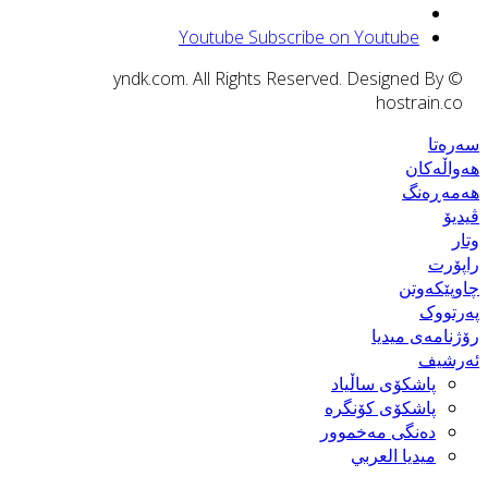
Youtube
Subscribe on Youtube
© yndk.com. All Rights Reserved. Designed By
hostrain.co
سەرەتا
هەواڵەکان
هەمەڕەنگ
ڤیدیۆ
وتار
راپۆرت
چاوپێکەوتن
پەرتووک
رۆژنامەی میدیا
ئەرشیف
پاشكۆی ساڵیاد
پاشكۆی كۆنگره‌
ده‌نگی مه‌خموور
ميديا العربي