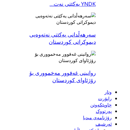
YNDK یەکێتی نەت…
سەرهەڵدانی یەکێتی نەتەوەیی
دیموکراتی کوردستان
روانینی غه‌فوور مه‌خمووری بۆ
رۆژئاوای كوردستان
وتار
راپۆرت
چاوپێکەوتن
پەرتووک
رۆژنامەی میدیا
ئەرشیف