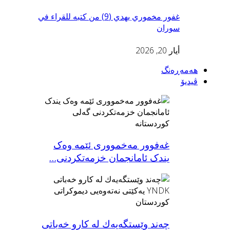
غفور مخموري يهدي (9) من كتبه للقراء في
سوران
أيار 20, 2026
هەمەڕەنگ
ڤیدیۆ
غەفوور مەخمووری ئێمە وەک
یندک ئامانجمان خزمەتکردنى…
چه‌ند وێستگه‌یه‌ك له‌ كارو خه‌باتی