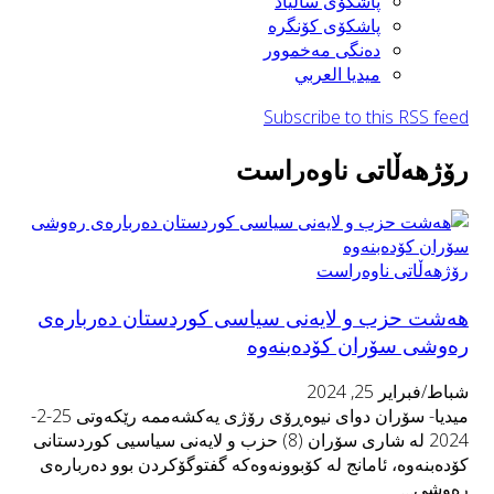
پاشكۆی ساڵیاد
پاشكۆی كۆنگره‌
ده‌نگی مه‌خموور
ميديا العربي
Subscribe to this RSS feed
رۆژهەڵاتی ناوەراست
رۆژهەڵاتی ناوەراست
هه‌شت حزب و لایه‌نی سیاسی كوردستان ده‌رباره‌ی
ره‌وشی سۆران کۆدەبنەوە
شباط/فبراير 25, 2024
میدیا- سۆران دوای نیوه‌ڕۆی رۆژی یه‌كشه‌ممه‌ رێكه‌وتی 25-2-
2024 له‌ شاری سۆران (8) حزب و لایه‌نی سیاسیی كوردستانی
کۆدەبنەوە، ئامانج لە کۆبوونەوەکە گفتوگۆکردن بوو ده‌رباره‌ی
رەوشی…