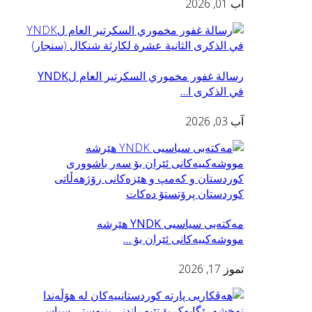
آب 01, 2026
رسالة غفور مخموري السكرتير العام لYNDK
في الذكرى ا…
آب 03, 2026
مەکتەبی سیاسیی YNDK هێرشە
مووشەکییەکانی ئێران بۆ …
تموز 17, 2026