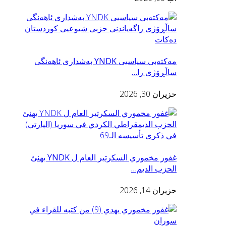
مه‌كته‌بی سیاسیی YNDK به‌شدارى ئاهه‌نگى
ساڵڕۆژى را…
حزيران 30, 2026
غفور مخموري السكرتير العام ل YNDK يهنئ
الحزب الديم…
حزيران 14, 2026