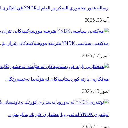
رسالة غفور مخموري السكرتير العام لYNDK في الذكرى ا…
آب 03, 2026
مەکتەبی سیاسیی YNDK هێرشە مووشەکییەکانی ئێران بۆ …
تموز 17, 2026
هەڤکاریی پارتە کوردستانییەکان لە هۆڵەندا نەخشەڕێگا…
تموز 13, 2026
نوێنه‌ری YNDK له ئه‌وروپا به‌شداری كۆڕێك به‌ناونيش…
تموز 11, 2026