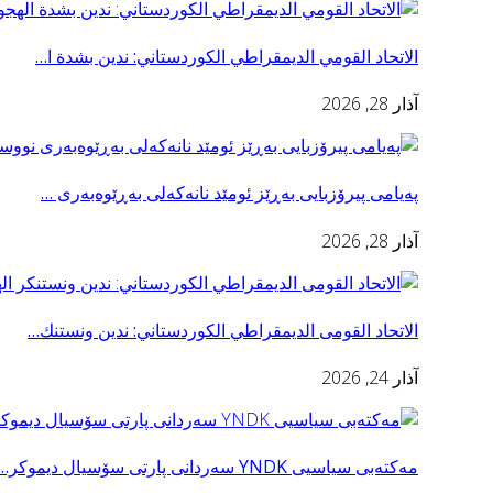
الاتحاد القومي الديمقراطي الكوردستاني: ندين بشدة ا…
آذار 28, 2026
پەیامی پیرۆزبایی به‌ڕێز ئومێد نانەکەلی بەڕێوەبەری …
آذار 28, 2026
الاتحاد القومى الديمقراطي الكوردستاني: ندين ونستنك…
آذار 24, 2026
مه‌كته‌بی سیاسیی YNDK سه‌ردانى پارتى سۆسيال ديموكر…