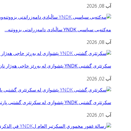
آب 08, 2026
مه‌كته‌بی سیاسیی YNDK ساڵیادی دامەزراندنی بزووتنه‌…
آب 08, 2026
سكرتێری گشتیی YNDK پێشوازى لە بەڕێز حاجی هەژار نان…
آب 02, 2026
سكرتێری گشتیی YNDK پێشوازی لە سکرتێرى گشتیى پارتى …
آب 01, 2026