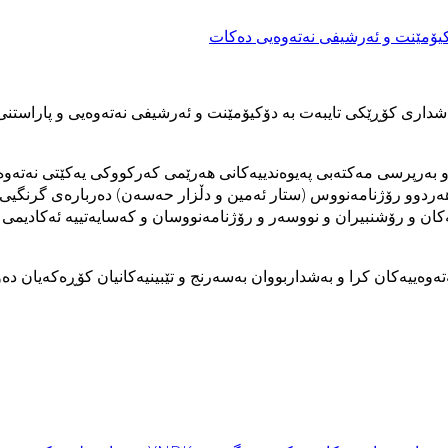
ێمى كه‌ركووكى یه‌كێتی نه‌ته‌وه‌یی دیموكراتی كوردستان YNDK به‌شداری كۆڕێكى تايبه‌ت به‌ دۆكيۆمێنت و ئه‌ر
دوو رۆژنامه‌نووس (ستار ئه‌مين و دڵزار حه‌سه‌ن) ده‌رباره‌ى گرنگيى گۆڤ
نوێنەری حزبەکان و رۆشنبیران و نووسه‌ر و رۆژنامه‌نووسان و کەسایەتییە ئه‌كا