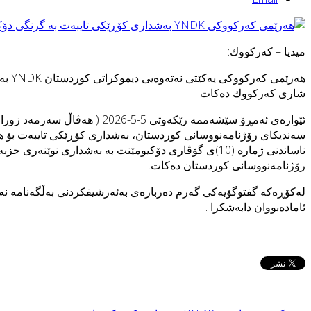
میدیا – كه‌ركووك:
هه‌ر
‌شارى كه‌ركووك ده‌كات.
سه‌نديكاى رۆژنامه‌نووسانى كوردستان، به‌شداری كۆڕێكى تايبه‌ت بۆ هه‌ر
ناساندنى ژماره‌ (10)ى گۆڤارى دۆكيومێنت به‌ به‌شداری 
رۆژنامه‌نووسانى كوردستان ده‌كات.
ئاماده‌بووان دابه‌شكرا ‌.