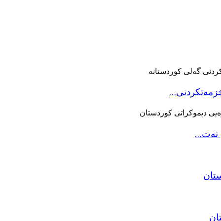
خزمەتکردنى…
ستان
ان