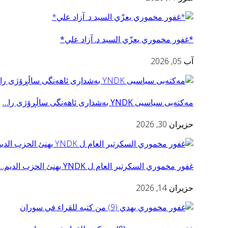
*غفور مخموري يعزّي السید د. آزاد علي*
آب 05, 2026
مه‌كته‌بی سیاسیی YNDK به‌شدارى ئاهه‌نگى ساڵڕۆژى را…
حزيران 30, 2026
غفور مخموري السكرتير العام ل YNDK يهنئ الحزب الديم…
حزيران 14, 2026