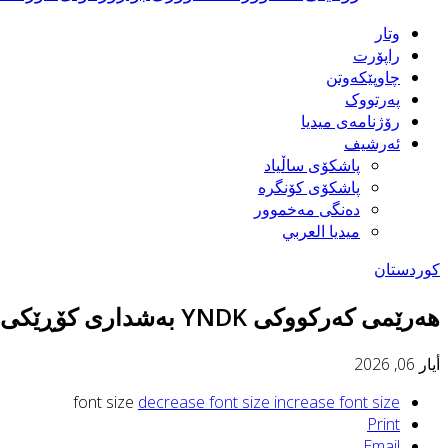
وتار
راپۆرت
چاوپێکەوتن
پەرتووک
رۆژنامەی میدیا
ئەرشیف
پاشكۆی ساڵیاد
پاشكۆی كۆنگره‌
ده‌نگی مه‌خموور
ميديا العربي
کوردستان
هه‌رێمى كه‌ركووكى YNDK به‌شداری كۆڕێكى تايبه‌ت به‌ گرنگى دۆكيۆمێنت و ئه‌رشيفى نه‌ته‌وه‌يى‌ ده‌كات
أيار 06, 2026
font size
decrease font size
increase font size
Print
Email