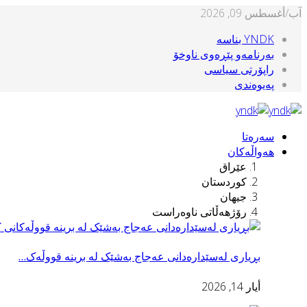
آب/أغسطس 09, 2026
YNDK بناسه‌
بەرنامەو پێڕەوی ناوخۆ
راپۆرتی سیاسی
پەیوەندی
سەرەتا
هەواڵەکان
عێراق
کوردستان
جیهان
رۆژهەڵاتی ناوەراست
بڕیاری له‌سێداره‌دانی عه‌جاج بەشێک لە برینە قووڵەک…
أيار 14, 2026