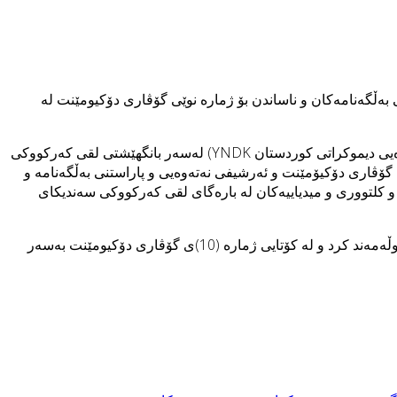
شيفى نه‌ته‌وه‌يى و پاراستنى به‌ڵگه‌نامه‌كان و‌ ناساندن بۆ ژماره‌ نوێى گۆڤارى دۆكيومێنت له‌
ئێواره‌ى ئه‌مڕۆ سێشه‌ممه‌ رێكه‌وتى 5-5-2026 ( هه‌ڤاڵ سه‌رمه‌د زوراو به‌رپرسى مه‌كته‌بى په‌يوه‌ندييه‌كانى هه‌رێمى كه‌ركووكى یه‌كێتی نه‌ته‌وه‌یی دیموكراتی كوردستان YNDK) لەسەر بانگھێشتی لقى كه‌ركووكى
ارى دۆكيۆمێنت و ئه‌رشيفى نه‌ته‌وه‌يى و پاراستنى به‌ڵگه‌نامه‌ و‌
ديمى و کلتووری و میدیاییەکان له ‌باره‌گاى لقى كه‌ركووكى سه‌نديكاى
له‌كۆڕه‌كه‌ گفتوگۆیەکی گەرم ده‌رباره‌ى به‌ئه‌رشيفكردنى به‌ڵگه‌نامه‌ نه‌ته‌وه‌ييه‌كان كرا و به‌شداربووان به‌سه‌رنج و تێبينيه‌كانيان كۆڕه‌كه‌يان ده‌وڵه‌مه‌ند كرد و له ‌كۆتايى ژماره‌ (10)ى گۆڤارى دۆكيومێنت به‌سه‌ر