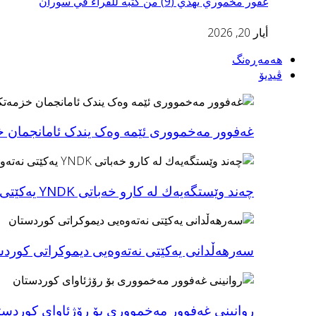
غفور مخموري يهدي (9) من كتبه للقراء في سوران
أيار 20, 2026
هەمەڕەنگ
ڤیدیۆ
غەفوور مەخمووری ئێمە وەک یندک ئامانجمان 
چه‌ند وێستگه‌یه‌ك له‌ كارو خه‌باتی YNDK یەکێتی نەت…
سەرهەڵدانی یەکێتی نەتەوەیی دیموکراتی کورد
روانینی غه‌فوور مه‌خمووری بۆ رۆژئاوای كوردست