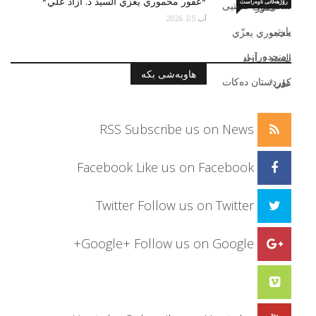
*غفور مخموري يعزّي السید د. آزاد علي*
رۆژهەڵاتی ناوەراست
آب 05, 2026
هاوبەشی بکە
RSS
Subscribe us on News
Facebook
Like us on Facebook
Twitter
Follow us on Twitter
Google+
Follow us on Google+