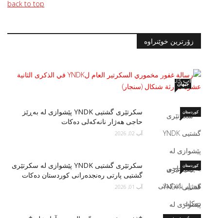
back to top
زۆرترین خوێنراوە
رسالة غفور مخموري السكرتير العام لYNDK
في الذكرى الثانية عشرة لكارثة شنكال (سنجار)
آب 03, 2026
جیهان
سكرتێری گشتیی YNDK پێشوازى لە بەڕێز
کوردستان
حاجی هەژار نانەکەلی دەکات
آب 02, 2026
سكرتێری گشتیی YNDK پێشوازی لە سکرتێرى
کوردستان
گشتیى پارتى رەنجدەرانى کوردستان دەكات
آب 01, 2026