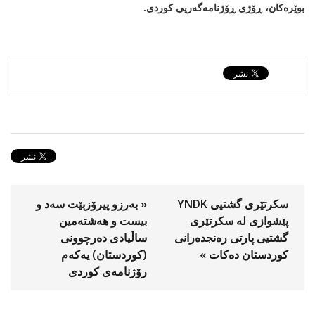
بوێرەکان، ڕۆژی ڕۆژنامەگەریی کوردی
.
سكرتێری گشتیی YNDK
« بەرزو پيرۆزبێت سه‌د و
پێشوازی لە سکرتێرى
بیست و هەشتە‌مين
گشتیى پارتى رەنجدەرانى
ساڵيادى ده‌رچوونى
کوردستان دەكات »
(كوردستان) يه‌كه‌م
رۆژنامه‌ى كوردى