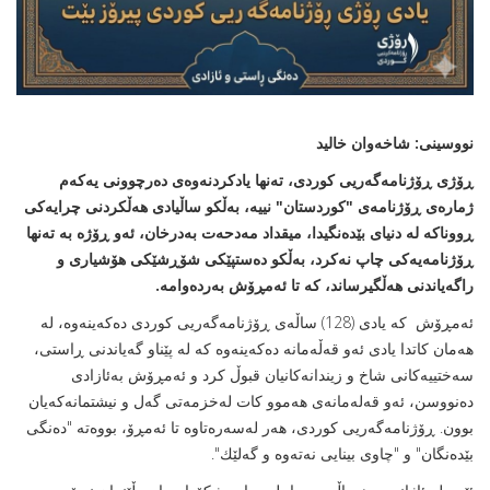
نووسينى: شاخه‌وان خاليد
ڕۆژی ڕۆژنامەگەریی کوردی، تەنها یادکردنەوەی دەرچوونی یەکەم
ژمارەی ڕۆژنامەی "کوردستان" نییە، بەڵکو ساڵیادی هەڵکردنی چرایەکی
ڕووناکە لە دنياى بێدەنگیدا، ميقداد مه‌دحەت بەدرخان، ئەو ڕۆژە بە تەنها
ڕۆژنامەیەکی چاپ نەکرد، بەڵکو دەستپێکی شۆڕشێکی هۆشیاری و
راگه‌ياندنى هه‌ڵگيرساند، کە تا ئەمڕۆش بەردەوامە
.
ئەمڕۆش کە یادی (128) ساڵەی ڕۆژنامەگەریی کوردی دەکەینەوە، لە
هەمان کاتدا یادی ئەو قەڵەمانە دەکەینەوە کە لە پێناو گەیاندنی ڕاستی،
سەختییەکانی شاخ و زیندانەکانیان قبوڵ کرد و ئه‌مڕۆش به‌ئازادى
ده‌نووسن، ئه‌و قه‌له‌مانه‌ى هه‌موو كات له‌خزمه‌تى گه‌ل و نيشتمانه‌كه‌يان
بوون. ڕۆژنامەگەریی کوردی، هەر لەسەرەتاوە تا ئەمڕۆ، بووەتە "دەنگی
بێدەنگان" و "چاوی بینايی نەتەوە و گه‌لێك".