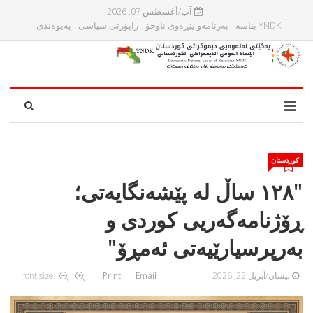
آب/أغسطس 07, 2026
YNDK بناسه‌
بەرنامەو پێڕەوی ناوخۆ
راپۆرتی سیاسی
پەیوەندی
کوردستان
"١٢٨ ساڵ لە پێشەنگایەتی؛
ڕۆژنامەگەریی کوردی و
بەرپرسیارێیەتی ئەمڕۆ"
نيسان/أبريل 22, 2026
Email
Print
font size