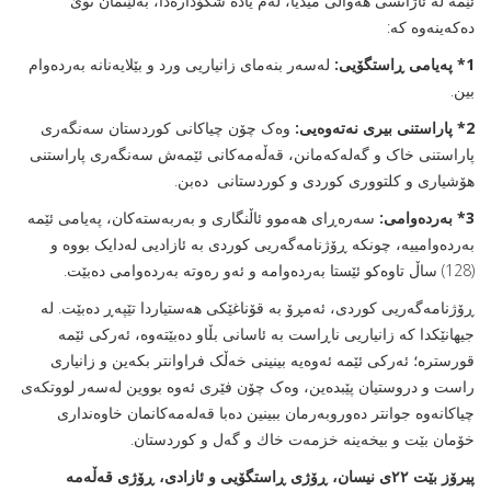
ئێمە لە ئاژانسی هه‌واڵى ميديا، لەم یادە شکۆدارەدا، بەڵێنمان نوێ
دەکەینەوە کە:
1* پەیامی ڕاستگۆیی
:
لەسەر بنەمای زانیاریی ورد و بێلایەنانە بەردەوام
بین.
2* پاراستنی بيرى نەتەوەیی
:
وەک چۆن چیاکانی کوردستان سەنگەری
پاراستنی خاک و گه‌له‌كه‌مانن، قەڵەمەکانی ئێمەش سەنگەری پاراستنی
هۆشیاری و کلتووری کوردی و كوردستانى ده‌بن.
3* بەردەوامی
:
سەرەڕای هەموو ئاڵنگاری و به‌ربه‌سته‌كان، پەیامی ئێمە
بەردەوامییە، چونکە ڕۆژنامەگەریی کوردی به‌ ئازادیی لەدایک بووە و
(128) ساڵ تاوه‌كو ئێستا به‌رده‌وامه‌ و ئه‌و ره‌وته‌ به‌رده‌وامى ده‌بێت.
ڕۆژنامەگەریی کوردی، ئەمڕۆ بە قۆناغێکی هەستیاردا تێپەڕ دەبێت. لە
جیهانێکدا کە زانیاریی ناڕاست بە ئاسانی بڵاو دەبێتەوە، ئەرکی ئێمە
قورسترە؛ ئەرکی ئێمە ئەوەیە بینینی خەڵک فراوانتر بکەین و زانيارى
راست و دروستيان پێبده‌ين، وەک چۆن فێری ئەوە بووین لەسەر لووتکەی
چیاکانەوە جوانتر دەوروبەرمان ببینین ده‌با قه‌له‌مه‌كانمان خاوه‌ندارى
خۆمان بێت و بيخه‌ينه‌ خزمه‌ت خاك و گه‌ل و كوردستان.
پیرۆز بێت ٢٢ی نیسان، ڕۆژی ڕاستگۆیی و ئازادى، ڕۆژی قەڵەمە